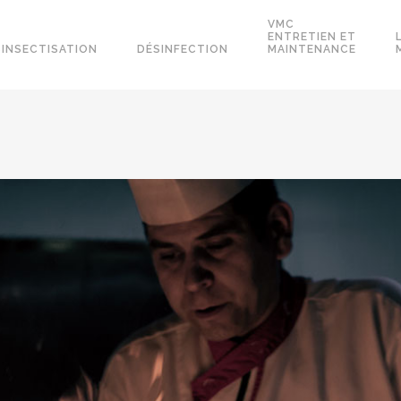
VMC
ENTRETIEN ET
SINSECTISATION
DÉSINFECTION
MAINTENANCE