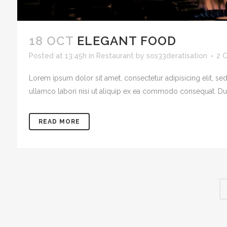
18 OCT
ELEGANT FOOD
Posted at 13:45h
in
Restaurant
by
sos33deratisation
2 
Lorem ipsum dolor sit amet, consectetur adipisicing elit, s
ullamco labori nisi ut aliquip ex ea commodo consequat. Duis 
READ MORE