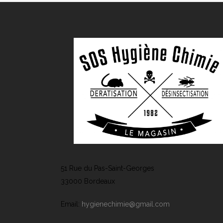
51 Rue du Pas-Saint-Georges
33000 Bordeaux
Email:
hygienechimie@gmail.com