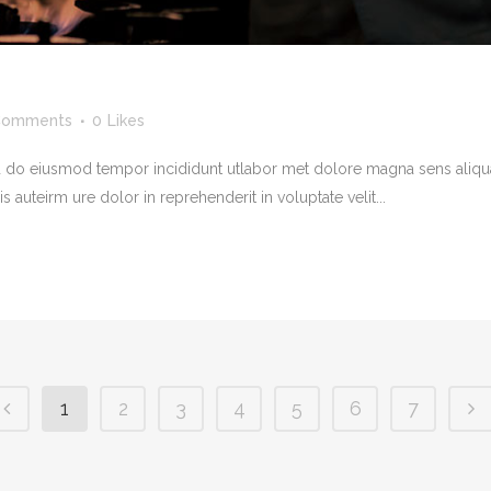
Comments
0
Likes
ed do eiusmod tempor incididunt utlabor met dolore magna sens aliqua
auteirm ure dolor in reprehenderit in voluptate velit...
1
2
3
4
5
6
7