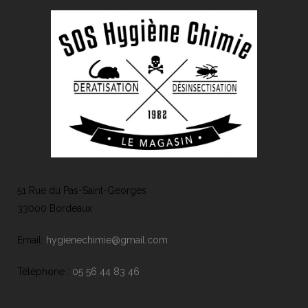
51 Rue du Pas-Saint-Georges
33000 Bordeaux
Email:
hygienechimie@gmail.com
Téléphone :
05 56 44 83 46