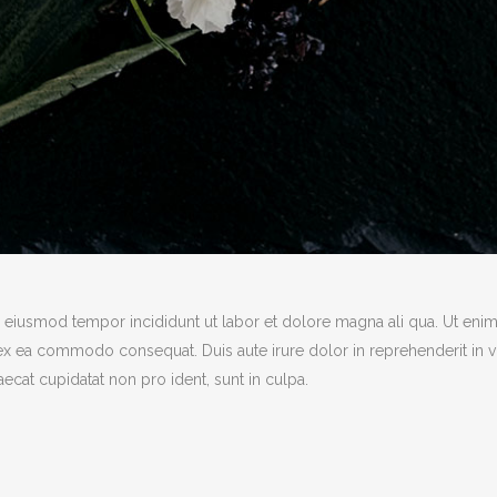
o eiusmod tempor incididunt ut labor et dolore magna ali qua. Ut eni
p ex ea commodo consequat. Duis aute irure dolor in reprehenderit in 
caecat cupidatat non pro ident, sunt in culpa.