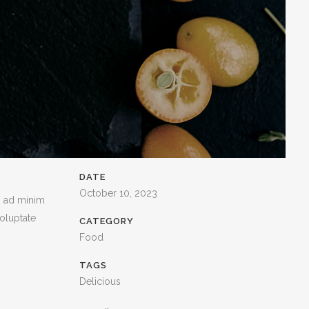
DATE
October 10, 2023
m ad minim
voluptate
CATEGORY
Food
TAGS
Delicious