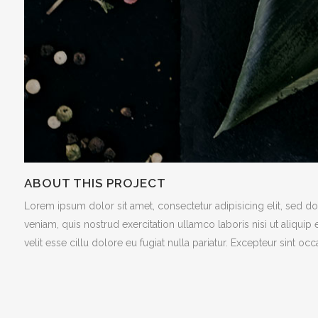
ABOUT THIS PROJECT
Lorem ipsum dolor sit amet, consectetur adipisicing elit, sed d
veniam, quis nostrud exercitation ullamco laboris nisi ut aliqui
velit esse cillu dolore eu fugiat nulla pariatur. Excepteur sint oc